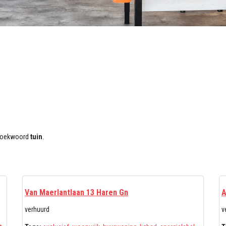
t zoekwoord
tuin
.
Van Maerlantlaan 13 Haren Gn
A
verhuurd
v