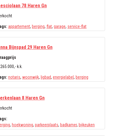
esciolaan 78 Haren Gn
erkocht
ags:
appartement
,
berging
,
flat
,
garage
,
service-flat
nna Bijnspad 29 Haren Gn
raagprijs
 265.000,- k.k.
ags:
notaris
,
woonwijk
,
ligbad
,
energielabel
,
berging
erkenlaan 8 Haren Gn
erkocht
ags:
erging
,
hoekwoning
,
parkeerplaats
,
badkamer
,
bijkeuken