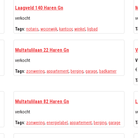
Laagveld 140 Haren Gn
M
verkocht
v
Tags:
notaris
,
woonwijk
,
kantoor
,
winkel
,
ligbad
T
Multatulilaan 22 Haren Gn
V
verkocht
V
€
Tags:
zonwering
,
appartement
,
berging
,
garage
,
badkamer
T
Multatulilaan 82 Haren Gn
L
verkocht
v
Tags:
zonwering
,
energielabel
,
appartement
,
berging
,
garage
T