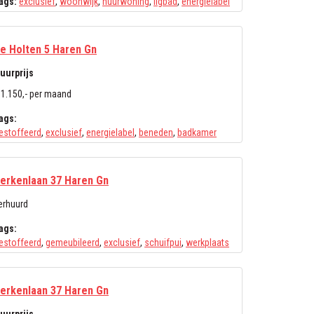
ags:
exclusief
,
woonwijk
,
huurwoning
,
ligbad
,
energielabel
e Holten 5 Haren Gn
uurprijs
 1.150,- per maand
ags:
estoffeerd
,
exclusief
,
energielabel
,
beneden
,
badkamer
erkenlaan 37 Haren Gn
erhuurd
ags:
estoffeerd
,
gemeubileerd
,
exclusief
,
schuifpui
,
werkplaats
erkenlaan 37 Haren Gn