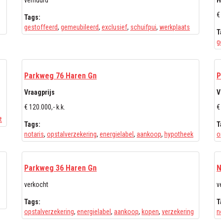
verhuurd
H
€
Tags:
gestoffeerd
,
gemeubileerd
,
exclusief
,
schuifpui
,
werkplaats
T
g
Parkweg 76 Haren Gn
P
Vraagprijs
V
€ 120.000,- k.k.
€
t
Tags:
T
notaris
,
opstalverzekering
,
energielabel
,
aankoop
,
hypotheek
o
Parkweg 36 Haren Gn
N
verkocht
v
Tags:
T
opstalverzekering
,
energielabel
,
aankoop
,
kopen
,
verzekering
n