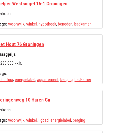
elper Westsingel 16-1 Groningen
erkocht
ags:
woonwijk
,
winkel
,
hypotheek
,
beneden
,
badkamer
et Hout 76 Groningen
raagprijs
 230.000,- k.k.
ags:
chuifpui
,
energielabel
,
appartement
,
berging
,
badkamer
eringenweg 10 Haren Gn
erkocht
ags:
woonwijk
,
winkel
,
ligbad
,
energielabel
,
berging