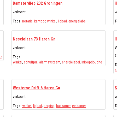
Damsterdiep 232 Groningen
H
verkocht
v
Tags:
notaris
,
kantoor
,
winkel
,
ligbad
,
energielabel
T
Nesciolaan 73 Haren Gn
H
verkocht
V
€
ng
Tags:
winkel
,
schuifpui
,
alarmsysteem
,
energielabel
,
inloopdouche
T
s
Westerse Drift 6 Haren Gn
S
verkocht
v
Tags:
winkel
,
ligbad
,
berging
,
badkamer
,
eetkamer
T