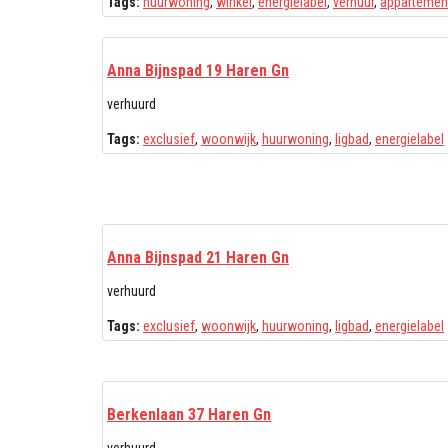
Tags:
huurwoning
,
winkel
,
energielabel
,
verhuur
,
appartemen
Anna Bijnspad 19 Haren Gn
verhuurd
Tags:
exclusief
,
woonwijk
,
huurwoning
,
ligbad
,
energielabel
Anna Bijnspad 21 Haren Gn
verhuurd
Tags:
exclusief
,
woonwijk
,
huurwoning
,
ligbad
,
energielabel
Berkenlaan 37 Haren Gn