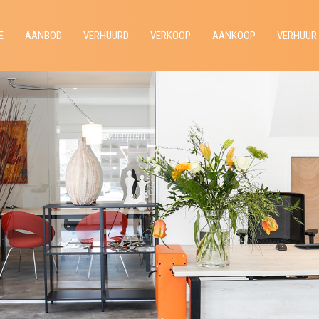
E
AANBOD
VERHUURD
VERKOOP
AANKOOP
VERHUUR