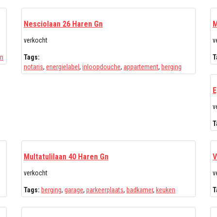
Nesciolaan 26 Haren Gn
M
verkocht
v
en
Tags:
T
notaris
,
energielabel
,
inloopdouche
,
appartement
,
berging
E
v
T
Multatulilaan 40 Haren Gn
V
verkocht
v
Tags:
berging
,
garage
,
parkeerplaats
,
badkamer
,
keuken
T