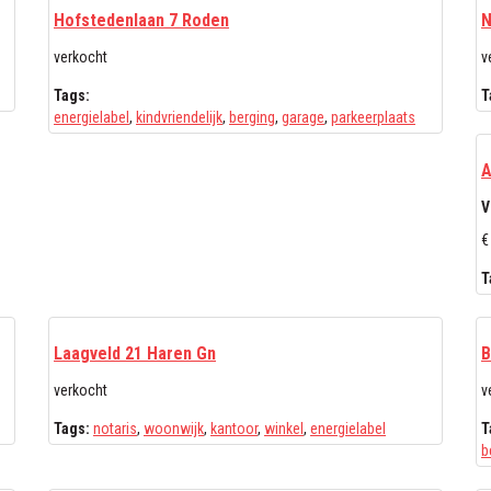
Hofstedenlaan 7 Roden
N
verkocht
v
Tags:
T
energielabel
,
kindvriendelijk
,
berging
,
garage
,
parkeerplaats
A
V
€
T
Laagveld 21 Haren Gn
B
verkocht
v
Tags:
notaris
,
woonwijk
,
kantoor
,
winkel
,
energielabel
T
b