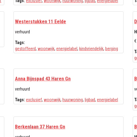
t
Tags:
exclusief
,
woonwijk
,
huurwoning
,
ligbad
,
energielabel
T
Westerstukken 11 Eelde
D
verhuurd
H
€
Tags:
gestoffeerd
,
woonwijk
,
energielabel
,
kindvriendelijk
,
berging
T
g
Anna Bijnspad 43 Haren Gn
B
verhuurd
v
Tags:
exclusief
,
woonwijk
,
huurwoning
,
ligbad
,
energielabel
T
g
Berkenlaan 37 Haren Gn
B