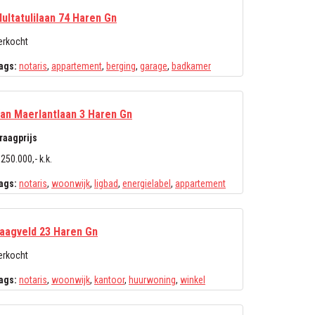
ultatulilaan 74 Haren Gn
erkocht
ags:
notaris
,
appartement
,
berging
,
garage
,
badkamer
an Maerlantlaan 3 Haren Gn
raagprijs
 250.000,- k.k.
ags:
notaris
,
woonwijk
,
ligbad
,
energielabel
,
appartement
aagveld 23 Haren Gn
erkocht
ags:
notaris
,
woonwijk
,
kantoor
,
huurwoning
,
winkel