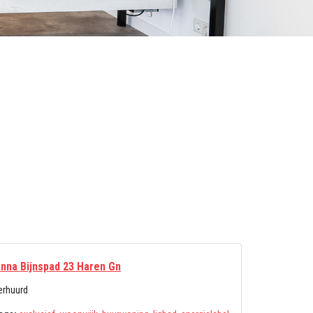
nna Bijnspad 23 Haren Gn
erhuurd