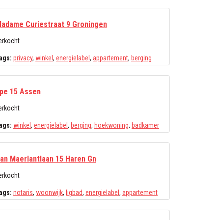
adame Curiestraat 9 Groningen
erkocht
ags:
privacy
,
winkel
,
energielabel
,
appartement
,
berging
pe 15 Assen
erkocht
ags:
winkel
,
energielabel
,
berging
,
hoekwoning
,
badkamer
an Maerlantlaan 15 Haren Gn
erkocht
ags:
notaris
,
woonwijk
,
ligbad
,
energielabel
,
appartement