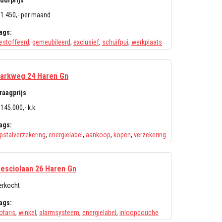
uurprijs
 1.450,- per maand
ags:
estoffeerd
,
gemeubileerd
,
exclusief
,
schuifpui
,
werkplaats
arkweg 24 Haren Gn
raagprijs
 145.000,- k.k.
ags:
pstalverzekering
,
energielabel
,
aankoop
,
kopen
,
verzekering
esciolaan 26 Haren Gn
erkocht
ags:
otaris
,
winkel
,
alarmsysteem
,
energielabel
,
inloopdouche