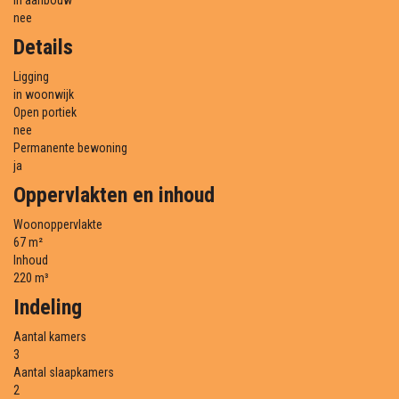
In aanbouw
nee
Details
Ligging
in woonwijk
Open portiek
nee
Permanente bewoning
ja
Oppervlakten en inhoud
Woonoppervlakte
67 m²
Inhoud
220 m³
Indeling
Aantal kamers
3
Aantal slaapkamers
2