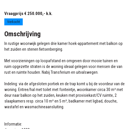
Van Maerlantlaan 3
Haren Gn
Vraagprijs € 250.000,- k.k.
Verkocht
Omschrijving
In rustige woonwijk gelegen drie kamer hoek-appartement met balkon op
het zuiden en stenen fietsenberging.
Met voorzieningen op loopafstand en omgeven door mooie tuinen en
ruim opgezette straten is de woning ideaal gelegen voor mensen die van
rust en ruimte houden. Nabij Transferium en uitvalswegen.
Indeling: via de afgesloten portiek en de trap komt u bij de voordeur van de
woning. Entree/hal met toilet met fonteintje, woonkamer circa 30 m² met
deur naar balkon op het zuiden, keuken met provisiekast/CV ruimte, 2
slaapkamers resp. circa 10 m² en 5 m², badkamer met ligbad, douche,
wastafel en wasmachineaansluiting.
Informatie: