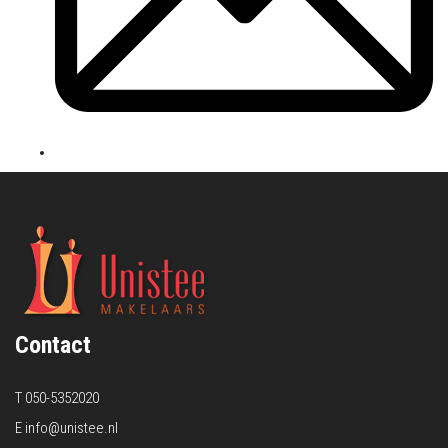
Contact
T
050-5352020
E
info@unistee.nl