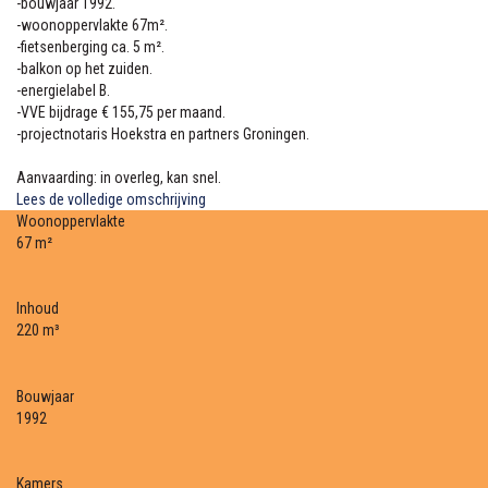
-bouwjaar 1992.
-woonoppervlakte 67m².
-fietsenberging ca. 5 m².
-balkon op het zuiden.
-energielabel B.
-VVE bijdrage € 155,75 per maand.
-projectnotaris Hoekstra en partners Groningen.
Aanvaarding: in overleg, kan snel.
Lees de volledige omschrijving
Woonoppervlakte
67 m²
Inhoud
220 m³
Bouwjaar
1992
Kamers