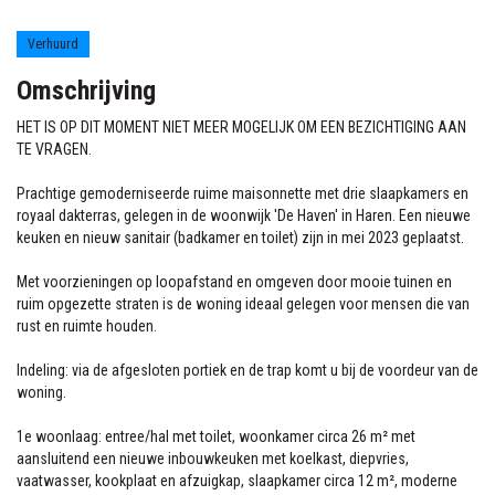
Anna Bijnspad 43
Haren Gn
Verhuurd
Omschrijving
HET IS OP DIT MOMENT NIET MEER MOGELIJK OM EEN BEZICHTIGING AAN
TE VRAGEN.
Prachtige gemoderniseerde ruime maisonnette met drie slaapkamers en
royaal dakterras, gelegen in de woonwijk 'De Haven' in Haren. Een nieuwe
keuken en nieuw sanitair (badkamer en toilet) zijn in mei 2023 geplaatst.
Met voorzieningen op loopafstand en omgeven door mooie tuinen en
ruim opgezette straten is de woning ideaal gelegen voor mensen die van
rust en ruimte houden.
Indeling: via de afgesloten portiek en de trap komt u bij de voordeur van de
woning.
1e woonlaag: entree/hal met toilet, woonkamer circa 26 m² met
aansluitend een nieuwe inbouwkeuken met koelkast, diepvries,
vaatwasser, kookplaat en afzuigkap, slaapkamer circa 12 m², moderne