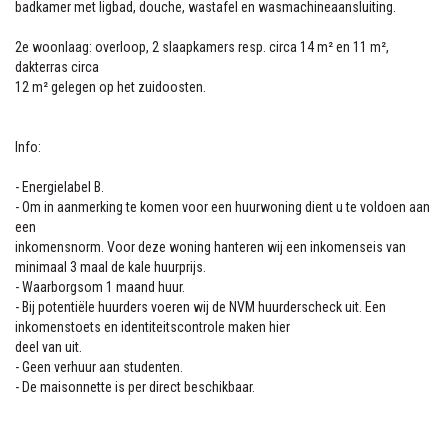
badkamer met ligbad, douche, wastafel en wasmachineaansluiting.
2e woonlaag: overloop, 2 slaapkamers resp. circa 14 m² en 11 m²,
dakterras circa
12 m² gelegen op het zuidoosten.
Info:
- Energielabel B.
- Om in aanmerking te komen voor een huurwoning dient u te voldoen aan
een
inkomensnorm. Voor deze woning hanteren wij een inkomenseis van
minimaal 3 maal de kale huurprijs.
- Waarborgsom 1 maand huur.
- Bij potentiële huurders voeren wij de NVM huurderscheck uit. Een
inkomenstoets en identiteitscontrole maken hier
deel van uit.
- Geen verhuur aan studenten.
- De maisonnette is per direct beschikbaar.