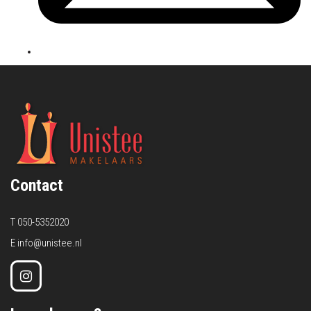
Contact
T
050-5352020
E
info@unistee.nl