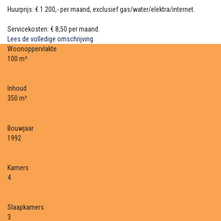
Huurprijs: € 1.200,- per maand, exclusief gas/water/elektra/internet.
Servicekosten: € 8,50 per maand.
Lees de volledige omschrijving
Woonoppervlakte
100 m²
Inhoud
350 m³
Bouwjaar
1992
Kamers
4
Slaapkamers
3