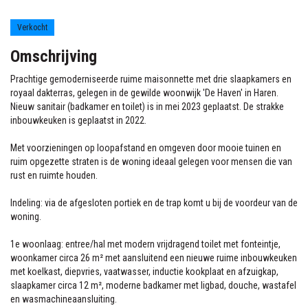
Anna Bijnspad 43
Haren Gn
Verkocht
Omschrijving
Prachtige gemoderniseerde ruime maisonnette met drie slaapkamers en
royaal dakterras, gelegen in de gewilde woonwijk 'De Haven' in Haren.
Nieuw sanitair (badkamer en toilet) is in mei 2023 geplaatst. De strakke
inbouwkeuken is geplaatst in 2022.
Met voorzieningen op loopafstand en omgeven door mooie tuinen en
ruim opgezette straten is de woning ideaal gelegen voor mensen die van
rust en ruimte houden.
Indeling: via de afgesloten portiek en de trap komt u bij de voordeur van de
woning.
1e woonlaag: entree/hal met modern vrijdragend toilet met fonteintje,
woonkamer circa 26 m² met aansluitend een nieuwe ruime inbouwkeuken
met koelkast, diepvries, vaatwasser, inductie kookplaat en afzuigkap,
slaapkamer circa 12 m², moderne badkamer met ligbad, douche, wastafel
en wasmachineaansluiting.