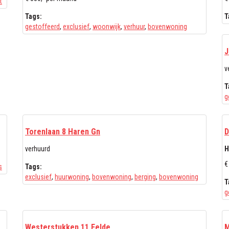
t
Tags:
T
gestoffeerd
,
exclusief
,
woonwijk
,
verhuur
,
bovenwoning
J
v
T
g
Torenlaan 8 Haren Gn
D
verhuurd
H
€
s
Tags:
exclusief
,
huurwoning
,
bovenwoning
,
berging
,
bovenwoning
T
g
Westerstukken 11 Eelde
M