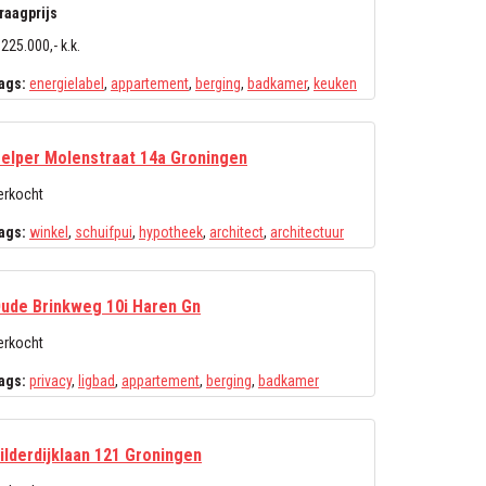
raagprijs
 225.000,- k.k.
ags:
energielabel
,
appartement
,
berging
,
badkamer
,
keuken
elper Molenstraat 14a Groningen
erkocht
ags:
winkel
,
schuifpui
,
hypotheek
,
architect
,
architectuur
ude Brinkweg 10i Haren Gn
erkocht
ags:
privacy
,
ligbad
,
appartement
,
berging
,
badkamer
ilderdijklaan 121 Groningen