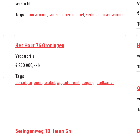
verkocht
V
€
Tags:
huurwoning
,
winkel
,
energielabel
,
verhuur
,
bovenwoning
T
Het Hout 76 Groningen
H
Vraagprijs
v
€ 230.000,- k.k.
T
e
Tags:
schuifpui
,
energielabel
,
appartement
,
berging
,
badkamer
O
v
T
Seringenweg 10 Haren Gn
B