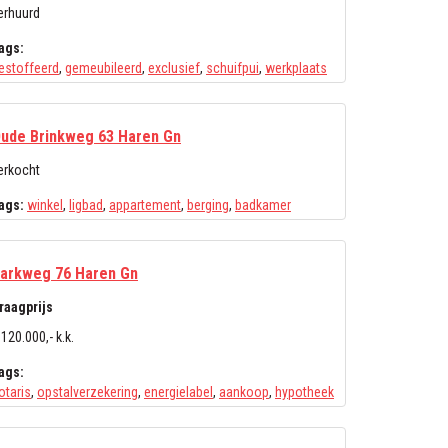
erhuurd
ags:
estoffeerd
,
gemeubileerd
,
exclusief
,
schuifpui
,
werkplaats
ude Brinkweg 63 Haren Gn
erkocht
ags:
winkel
,
ligbad
,
appartement
,
berging
,
badkamer
arkweg 76 Haren Gn
raagprijs
 120.000,- k.k.
ags:
otaris
,
opstalverzekering
,
energielabel
,
aankoop
,
hypotheek