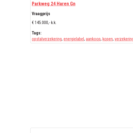
Parkweg 24 Haren Gn
Vraagprijs
€ 145.000,- k.k.
Tags:
opstalverzekering
,
energielabel
,
aankoop
,
kopen
,
verzekerin