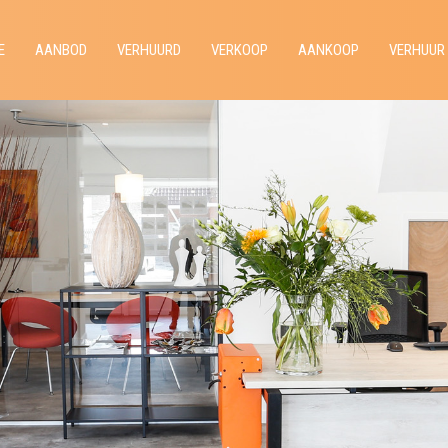
E
AANBOD
VERHUURD
VERKOOP
AANKOOP
VERHUUR