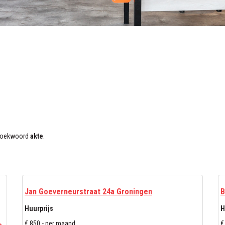
t zoekwoord
akte
.
Jan Goeverneurstraat 24a Groningen
B
Huurprijs
H
€ 850,- per maand
€