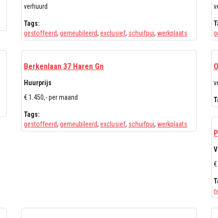
verhuurd
v
Tags:
T
gestoffeerd
,
gemeubileerd
,
exclusief
,
schuifpui
,
werkplaats
g
Berkenlaan 37 Haren Gn
O
Huurprijs
v
€ 1.450,- per maand
T
Tags:
gestoffeerd
,
gemeubileerd
,
exclusief
,
schuifpui
,
werkplaats
P
V
€
T
n