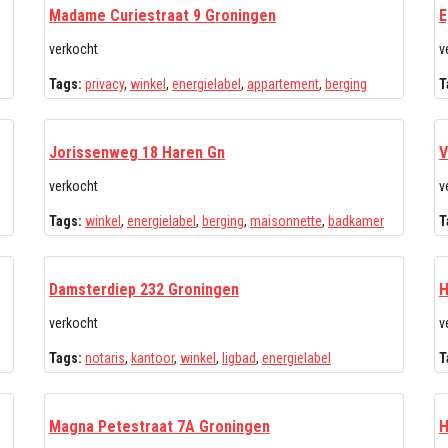
Madame Curiestraat 9 Groningen
E
verkocht
v
Tags:
privacy
,
winkel
,
energielabel
,
appartement
,
berging
T
Jorissenweg 18 Haren Gn
V
verkocht
v
Tags:
winkel
,
energielabel
,
berging
,
maisonnette
,
badkamer
T
Damsterdiep 232 Groningen
H
verkocht
v
Tags:
notaris
,
kantoor
,
winkel
,
ligbad
,
energielabel
T
Magna Petestraat 7A Groningen
H