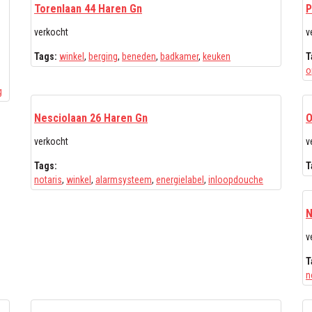
Torenlaan 44 Haren Gn
P
verkocht
v
Tags:
winkel
,
berging
,
beneden
,
badkamer
,
keuken
T
o
g
Nesciolaan 26 Haren Gn
O
verkocht
v
Tags:
T
notaris
,
winkel
,
alarmsysteem
,
energielabel
,
inloopdouche
N
v
T
n