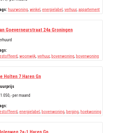
ags:
huurwoning
,
winkel
,
energielabel
,
verhuur
,
appartement
an Goeverneurstraat 24a Groningen
erhuurd
ags:
estoffeerd
,
woonwijk
,
verhuur
,
bovenwoning
,
bovenwoning
e Holten 7 Haren Gn
uurprijs
 1.050,- per maand
ags:
estoffeerd
,
energielabel
,
bovenwoning
,
berging
,
hoekwoning
olenweg 2a-1 Haren Gn