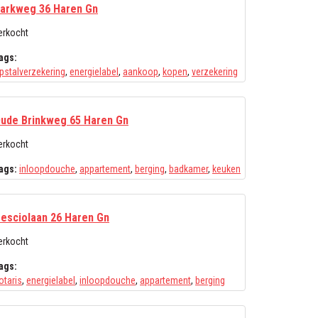
arkweg 36 Haren Gn
erkocht
ags:
pstalverzekering
,
energielabel
,
aankoop
,
kopen
,
verzekering
ude Brinkweg 65 Haren Gn
erkocht
ags:
inloopdouche
,
appartement
,
berging
,
badkamer
,
keuken
esciolaan 26 Haren Gn
erkocht
ags:
otaris
,
energielabel
,
inloopdouche
,
appartement
,
berging