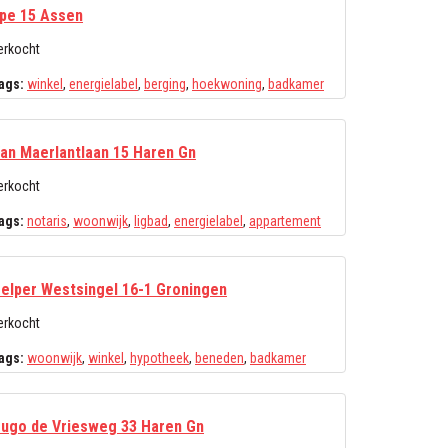
pe 15 Assen
erkocht
ags:
winkel
,
energielabel
,
berging
,
hoekwoning
,
badkamer
an Maerlantlaan 15 Haren Gn
erkocht
ags:
notaris
,
woonwijk
,
ligbad
,
energielabel
,
appartement
elper Westsingel 16-1 Groningen
erkocht
ags:
woonwijk
,
winkel
,
hypotheek
,
beneden
,
badkamer
ugo de Vriesweg 33 Haren Gn