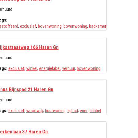
erhuurd
ags:
estoffeerd
,
exclusief
,
bovenwoning
,
bovenwoning
,
badkamer
ijksstraatweg 166 Haren Gn
erhuurd
ags:
exclusief
,
winkel
,
energielabel
,
verhuur
,
bovenwoning
nna Bijnspad 21 Haren Gn
erhuurd
ags:
exclusief
,
woonwijk
,
huurwoning
,
ligbad
,
energielabel
erkenlaan 37 Haren Gn