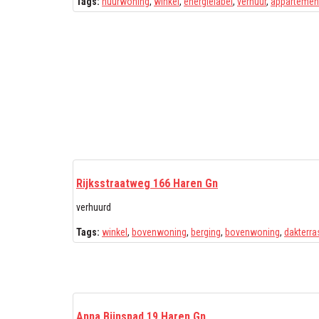
Tags:
huurwoning
,
winkel
,
energielabel
,
verhuur
,
appartemen
Rijksstraatweg 166 Haren Gn
verhuurd
Tags:
winkel
,
bovenwoning
,
berging
,
bovenwoning
,
dakterra
Anna Bijnspad 19 Haren Gn