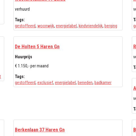
verhuurd
v
Tags:
T
gestoffeerd
,
woonwijk
,
energielabel
,
kindvriendelijk
,
berging
g
De Holten 5 Haren Gn
R
Huurprijs
v
€ 1.150,- per maand
T
t
Tags:
gestoffeerd
,
exclusief
,
energielabel
,
beneden
,
badkamer
A
v
T
Berkenlaan 37 Haren Gn
B