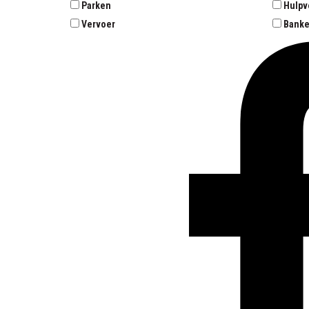
Parken
Hulpv
Vervoer
Bank