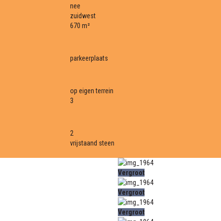
nee
zuidwest
670 m²
parkeerplaats
op eigen terrein
3
2
vrijstaand steen
Vergroot
Vergroot
Vergroot