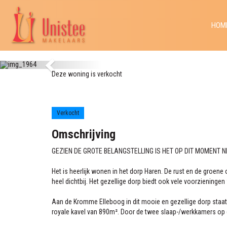
Omschrijving
Kenmerken
HOM
Foto's
Kaart
Contact
Deze woning is verkocht
Kromme Elleboog 37
Haren Gn
Verkocht
Omschrijving
GEZIEN DE GROTE BELANGSTELLING IS HET OP DIT MOMENT 
Het is heerlijk wonen in het dorp Haren. De rust en de groen
heel dichtbij. Het gezellige dorp biedt ook vele voorzieninge
Aan de Kromme Elleboog in dit mooie en gezellige dorp staat
royale kavel van 890m². Door de twee slaap-/werkkamers op 