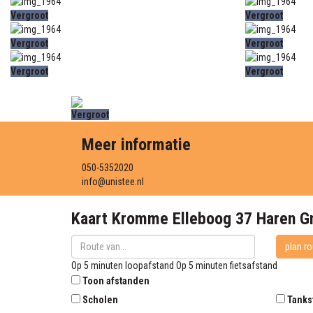
Vergroot
Vergroot
Vergroot
Vergroot
Vergroot
Vergroot
Vergroot
Meer informatie
050-5352020
info@unistee.nl
Kaart
Kromme Elleboog 37
Haren G
plan ro
Op 5 minuten loopafstand
Op 5 minuten fietsafstand
Toon afstanden
Scholen
Tanks