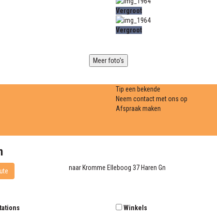
Vergroot
Vergroot
Meer foto's
Tip een bekende
Neem contact met ons op
Afspraak maken
n
naar
Kromme Elleboog 37
Haren Gn
ute
tations
Winkels