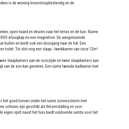
endien is de woning levensloopbestendig en de
erker, open haard en deuren naar het terras en de tuin. Ruime
t, RVS afzuigkap en een magnetron. De aangrenzende
ar buiten en biedt ook een doorgang naar de hal. Een
n toilet. Tot slot nog een slaap- /werkkamer van circa 12m².
t twee slaapkamers aan de voorzijde en twee slaapkamers aan
rlijk van de zon kan genieten. Een ruime tweede badkamer met
is is het goed toeven onder het ruime zonnescherm met
e schuren zijn geschikt als fietsenstalling en voor
e eigen oprit naast het huis biedt voldoende ruimte voor het