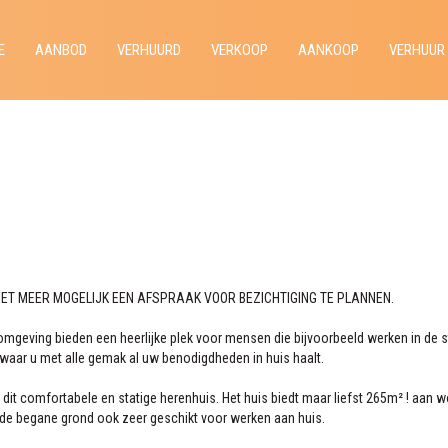
E
AANBOD
VERHUURD
VERKOOP
AANKOOP
VERHUUR
NIET MEER MOGELIJK EEN AFSPRAAK VOOR BEZICHTIGING TE PLANNEN.
e omgeving bieden een heerlijke plek voor mensen die bijvoorbeeld werken in de 
n waar u met alle gemak al uw benodigdheden in huis haalt.
 dit comfortabele en statige herenhuis. Het huis biedt maar liefst 265m² ! a
de begane grond ook zeer geschikt voor werken aan huis.