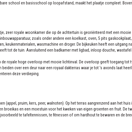
ddelbare school en basisschool op loopafstand, maakt het plaatje compleet. Bov
ntje, zeer royale woonkamer die op de achtertuin is georiënteerd met een mooie 
inbouwapparatuur, zoals onder andere een koelkast, oven, 5 pits gaskookplaa
sen, keukenmaterialen, wasmachine en droger. De bijkeuken heeft een uitgang na
ft tot de tuin. Aansluitend een badkamer met ligbad, inloop douche, wastafel e
op de royale hoge overloop met mooie lichtinval. De overloop geeft toegang to
 beiden over een deur naar een royaal dakterras waar je tot 's avonds laat hee
enteren deze verdieping.
men (appel, pruim, kers, peer, walnoten). Op het terras aangrenzend aan het hu
een broeikas en een moestuin voor het kweken van eigen groenten en fruit. De twe
jvoorbeeld te tafeltennissen, te fitnessen of om hardhout te bewaren en de bred