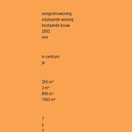
eengezinswoning
vrijstaande woning
bestaande bouw
2002
nee
in centrum
ja
265 m²
2 m²
890 m²
1003 m³
7
6
2