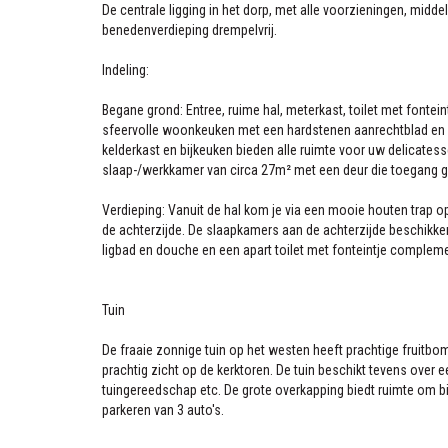
De centrale ligging in het dorp, met alle voorzieningen, mi
benedenverdieping drempelvrij.
Indeling:
Begane grond: Entree, ruime hal, meterkast, toilet met fontei
sfeervolle woonkeuken met een hardstenen aanrechtblad en 
kelderkast en bijkeuken bieden alle ruimte voor uw delicates
slaap-/werkkamer van circa 27m² met een deur die toegang gee
Verdieping: Vanuit de hal kom je via een mooie houten trap 
de achterzijde. De slaapkamers aan de achterzijde beschikken
ligbad en douche en een apart toilet met fonteintje complem
Tuin
De fraaie zonnige tuin op het westen heeft prachtige fruitbo
prachtig zicht op de kerktoren. De tuin beschikt tevens over 
tuingereedschap etc. De grote overkapping biedt ruimte om bi
parkeren van 3 auto's.