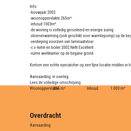
Info:
-bouwjaar 2002.
-woonoppervlakte 265m².
-inhoud 1003m³.
-de woning is volledig geïsoleerd en energie zuinig
-vloerverwarming (ook geschikt voor warmtepomp) op de be
-verdieping voorzien van laminaatvloer.
-c.v.-ketel en boiler 2002 Nefit Excellent.
-ruime werkkamer op de begane grond.
Kortom een echte eyecatcher op een fijne locatie midden in he
Aanvaarding: in overleg.
Lees de volledige omschrijving
Woonoppervlakte
265 m²
Inhoud
1.003 m³
Overdracht
Aanvaarding