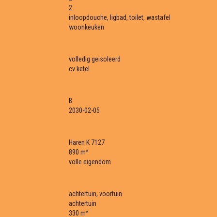
2
inloopdouche, ligbad, toilet, wastafel
woonkeuken
volledig geisoleerd
cv ketel
B
2030-02-05
Haren K 7127
890 m²
volle eigendom
achtertuin, voortuin
achtertuin
330 m²