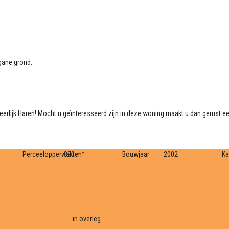
gane grond.
erlijk Haren! Mocht u geïnteresseerd zijn in deze woning maakt u dan gerust een
Perceeloppervlakte
890 m²
Bouwjaar
2002
K
in overleg