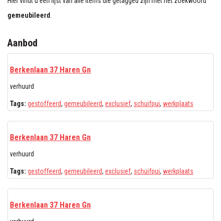
Hier vindt u een lijst van alle items die getagged zijn met het zoekwoord
gemeubileerd
.
Aanbod
Berkenlaan 37 Haren Gn
verhuurd
Tags:
gestoffeerd
,
gemeubileerd
,
exclusief
,
schuifpui
,
werkplaats
Berkenlaan 37 Haren Gn
verhuurd
Tags:
gestoffeerd
,
gemeubileerd
,
exclusief
,
schuifpui
,
werkplaats
Berkenlaan 37 Haren Gn