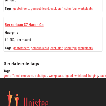
verhuurd
Tags:
gestoffeerd
,
gemeubileerd
,
exclusief
,
schuifpui
,
werkplaats
Berkenlaan 37 Haren Gn
Huurprijs
€ 1.450,- per maand
Tags:
gestoffeerd
,
gemeubileerd
,
exclusief
,
schuifpui
,
werkplaats
Gerelateerde tags
Tags:
gestoffeerd
,
exclusief
,
schuifpui
,
werkplaats
,
ligbad
,
whirlpool
,
berging
,
bad