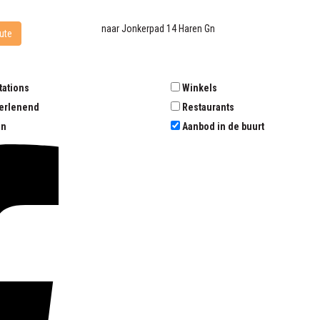
naar
Jonkerpad 14
Haren Gn
ute
tations
Winkels
erlenend
Restaurants
en
Aanbod in de buurt