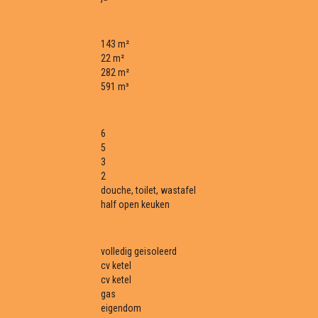
143 m²
22 m²
282 m²
591 m³
6
5
3
2
douche, toilet, wastafel
half open keuken
volledig geisoleerd
cv ketel
cv ketel
gas
eigendom