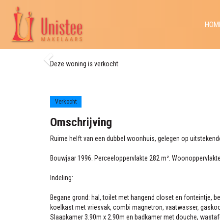
Omschrijving
Kenmerken
HOM
Foto's
Kaart
Contact
Deze woning is verkocht
Jonkerpad 14
Haren Gn
Verkocht
Omschrijving
Ruime helft van een dubbel woonhuis, gelegen op uitstekend
Bouwjaar 1996. Perceeloppervlakte 282 m². Woonoppervlakte
Indeling:
Begane grond: hal, toilet met hangend closet en fonteintje, 
koelkast met vriesvak, combi magnetron, vaatwasser, gaskook
Slaapkamer 3.90m x 2.90m en badkamer met douche, wastafel, 