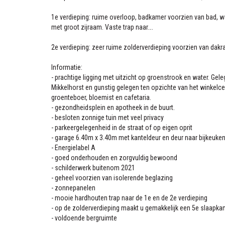
1e verdieping: ruime overloop, badkamer voorzien van bad, w
met groot zijraam. Vaste trap naar….
2e verdieping: zeer ruime zolderverdieping voorzien van dakr
Informatie:
- prachtige ligging met uitzicht op groenstrook en water. Ge
Mikkelhorst en gunstig gelegen ten opzichte van het winkel
groenteboer, bloemist en cafetaria.
- gezondheidsplein en apotheek in de buurt.
- besloten zonnige tuin met veel privacy
- parkeergelegenheid in de straat of op eigen oprit
- garage 6.40m x 3.40m met kanteldeur en deur naar bijkeuke
- Energielabel A
- goed onderhouden en zorgvuldig bewoond
- schilderwerk buitenom 2021
- geheel voorzien van isolerende beglazing
- zonnepanelen
- mooie hardhouten trap naar de 1e en de 2e verdieping
- op de zolderverdieping maakt u gemakkelijk een 5e slaapka
- voldoende bergruimte