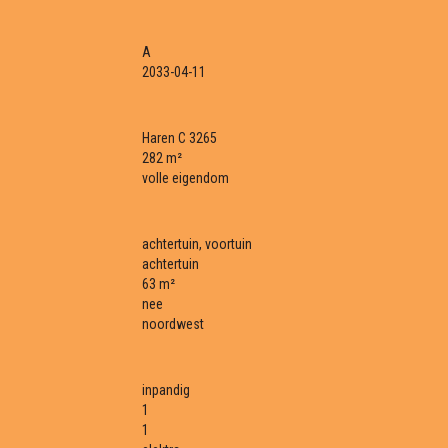
A
2033-04-11
Haren C 3265
282 m²
volle eigendom
achtertuin, voortuin
achtertuin
63 m²
nee
noordwest
inpandig
1
1