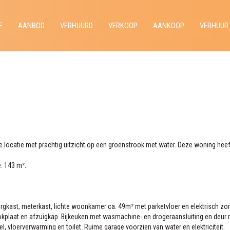
E
AANBOD
VERHUURD
VERKOOP
AANKOOP
VERHUUR
e locatie met prachtig uitzicht op een groenstrook met water. Deze woning he
: 143 m².
bergkast, meterkast, lichte woonkamer ca. 49m² met parketvloer en elektrisch z
plaat en afzuigkap. Bijkeuken met wasmachine- en drogeraansluiting en deur na
vloerverwarming en toilet. Ruime garage voorzien van water en elektriciteit.