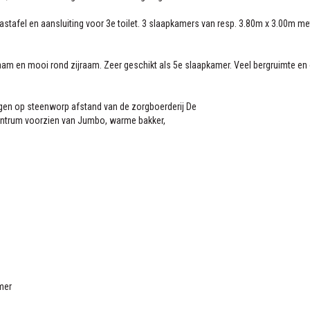
astafel en aansluiting voor 3e toilet. 3 slaapkamers van resp. 3.80m x 3.00m m
aam en mooi rond zijraam. Zeer geschikt als 5e slaapkamer. Veel bergruimte en
legen op steenworp afstand van de zorgboerderij De
centrum voorzien van Jumbo, warme bakker,
n
mer