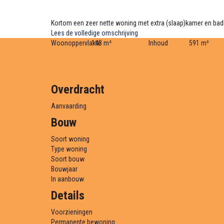
Kortom een zeer nette woning met extra (slaap)kamer en badk
Lees de volledige omschrijving
Woonoppervlakte
143 m²
Inhoud
591 m³
Overdracht
Aanvaarding
Bouw
Soort woning
Type woning
Soort bouw
Bouwjaar
In aanbouw
Details
Voorzieningen
Permanente bewoning