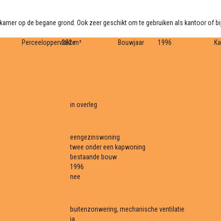
amer op de begane grond. Ook zeer geschikt om te gebruiken als kantoor of bij
Perceeloppervlakte
282 m²
Bouwjaar
1996
K
in overleg
eengezinswoning
twee onder een kapwoning
bestaande bouw
1996
nee
buitenzonwering, mechanische ventilatie
ja