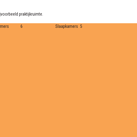
voorbeeld praktijkruimte.
amers
6
Slaapkamers
5