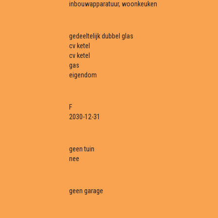
inbouwapparatuur, woonkeuken
gedeeltelijk dubbel glas
cv ketel
cv ketel
gas
eigendom
F
2030-12-31
geen tuin
nee
geen garage