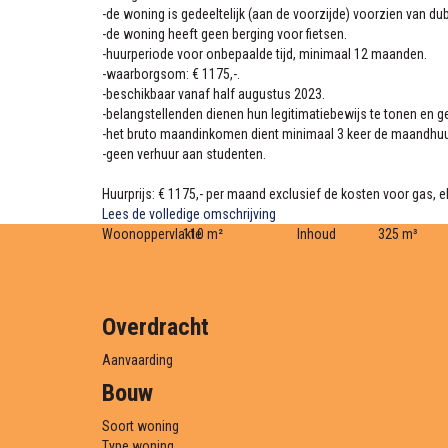
-de woning is gedeeltelijk (aan de voorzijde) voorzien van du
-de woning heeft geen berging voor fietsen.
-huurperiode voor onbepaalde tijd, minimaal 12 maanden.
-waarborgsom: € 1175,-.
-beschikbaar vanaf half augustus 2023.
-belangstellenden dienen hun legitimatiebewijs te tonen en 
-het bruto maandinkomen dient minimaal 3 keer de maandhuur
-geen verhuur aan studenten.
Huurprijs: € 1175,- per maand exclusief de kosten voor gas, el
Lees de volledige omschrijving
Woonoppervlakte
110 m²
Inhoud
325 m³
Overdracht
Aanvaarding
Bouw
Soort woning
Type woning