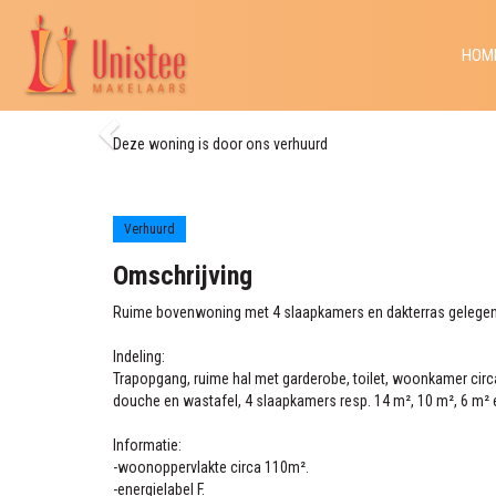
Omschrijving
Kenmerken
HOM
Foto's
Kaart
Contact
Deze woning is door ons verhuurd
Rijksstraatweg 166
Haren Gn
Verhuurd
Omschrijving
Ruime bovenwoning met 4 slaapkamers en dakterras gelegen 
Indeling:
Trapopgang, ruime hal met garderobe, toilet, woonkamer ci
douche en wastafel, 4 slaapkamers resp. 14 m², 10 m², 6 m² e
Informatie:
-woonoppervlakte circa 110m².
-energielabel F.