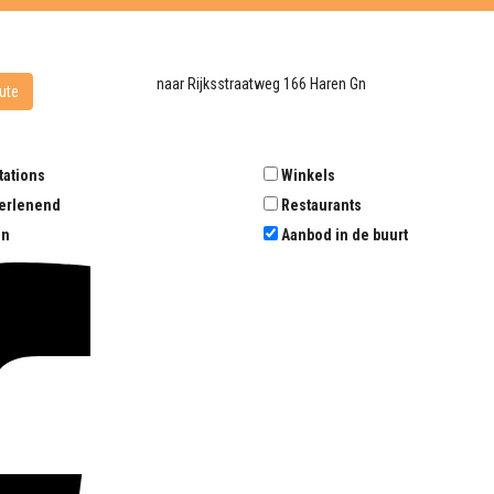
naar
Rijksstraatweg 166
Haren Gn
ute
tations
Winkels
erlenend
Restaurants
en
Aanbod in de buurt