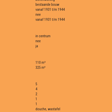
bestaande bouw
vanaf 1931 t/m 1944
nee
vanaf 1931 t/m 1944
in centrum
nee
ja
110 m²
325 m³
5
4
2
1
1
douche, wastafel