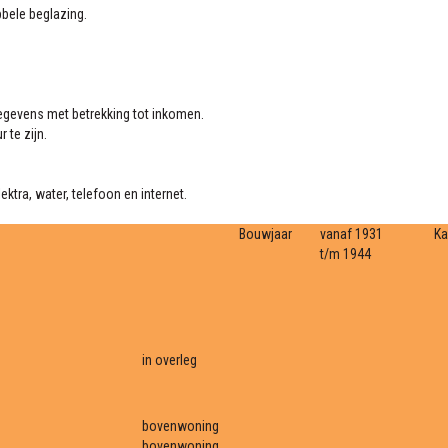
bbele beglazing.
gegevens met betrekking tot inkomen.
 te zijn.
ektra, water, telefoon en internet.
Bouwjaar
vanaf 1931
K
t/m 1944
in overleg
bovenwoning
bovenwoning