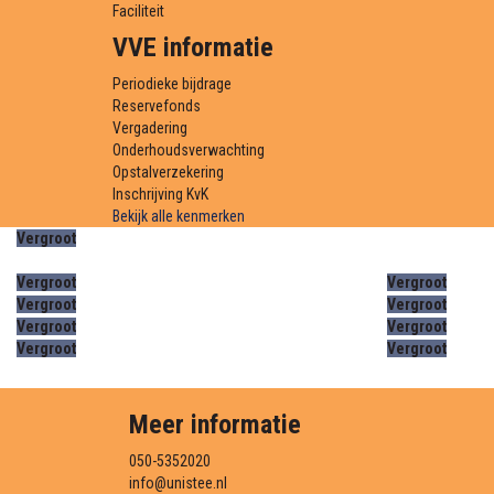
Faciliteit
VVE informatie
Periodieke bijdrage
Reservefonds
Vergadering
Onderhoudsverwachting
Opstalverzekering
Inschrijving KvK
Bekijk alle kenmerken
Vergroot
Vergroot
Vergroot
Vergroot
Vergroot
Vergroot
Vergroot
Vergroot
Vergroot
Meer informatie
050-5352020
info@unistee.nl