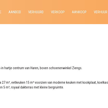
E
AANBOD
VERHUURD
VERKOOP
AANKOOP
VERHUUR
in hartje centrum van Haren, boven schoenenwinkel Ziengs.
rca 27 m², eetkeuken 15 m² voorzien van moderne keuken met kookplaat, koelk
n 5 m², royaal dakterras met kleine bergruimte.