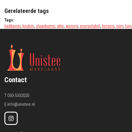
Gerelateerde tags
Tags:
badkamer
,
keuken
,
slaapkamer
,
akte
,
woning
,
energielabel
,
berging
,
ruim
,
tuin
Contact
T
050-5352020
E
info@unistee.nl