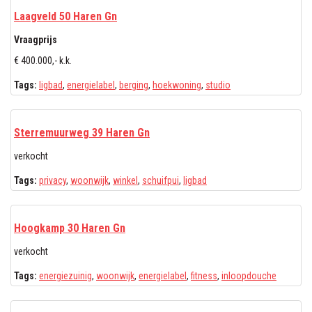
Laagveld 50 Haren Gn
Vraagprijs
€ 400.000,- k.k.
Tags:
ligbad
,
energielabel
,
berging
,
hoekwoning
,
studio
Sterremuurweg 39 Haren Gn
verkocht
Tags:
privacy
,
woonwijk
,
winkel
,
schuifpui
,
ligbad
Hoogkamp 30 Haren Gn
verkocht
Tags:
energiezuinig
,
woonwijk
,
energielabel
,
fitness
,
inloopdouche