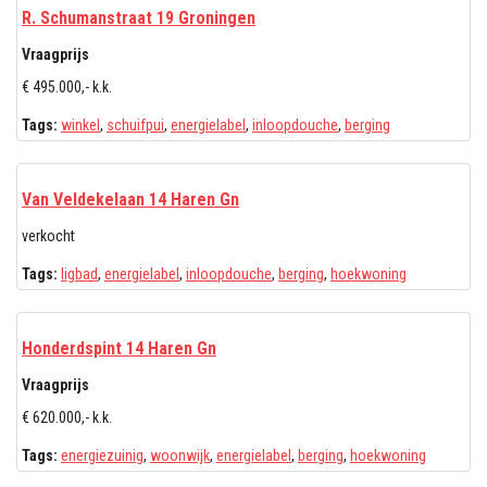
R. Schumanstraat 19 Groningen
Vraagprijs
€ 495.000,- k.k.
Tags:
winkel
,
schuifpui
,
energielabel
,
inloopdouche
,
berging
Van Veldekelaan 14 Haren Gn
verkocht
Tags:
ligbad
,
energielabel
,
inloopdouche
,
berging
,
hoekwoning
Honderdspint 14 Haren Gn
Vraagprijs
€ 620.000,- k.k.
Tags:
energiezuinig
,
woonwijk
,
energielabel
,
berging
,
hoekwoning