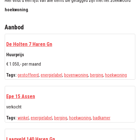
Hier vindt u een lijst van alle items die getagged zijn met het zoekwoord
hoekwoning
.
Aanbod
De Holten 7 Haren Gn
Huurprijs
€ 1.050,- per maand
Tags:
gestoffeerd
,
energielabel
,
bovenwoning
,
berging
,
hoekwoning
Epe 15 Assen
verkocht
Tags:
winkel
,
energielabel
,
berging
,
hoekwoning
,
badkamer
Laagveld 140 Haren Gn