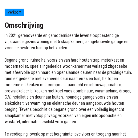
Boerhaaveweg 14
Eelde
Verkocht
Omschrijving
In 2021 gerenoveerde en gemoderniseerde levensloopbestendige
vrijstaande gezinswoning met 5 slaapkamers, aangebouwde garage en
zonnige besloten tuin op het zuiden.
Begane grond: ruime hal voorzien van hard houten trap, meterkast en
modern toilet, speels ingedeelde woonkamer met verlaagd zitgedeelte
met sfeervolle open haard en openslaande deuren naar de prachtige tuin,
ruim eetgedeelte met eveneens deur naar terras en tuin, halfopen
moderne eetkeuken met composiet aanrecht en inbouwapparatuur,
provisiekelder, bijkeuken met koel-vries combinatie, wasmachine, droger,
C.V. installatie en deur naar buiten, inpandige garage voorzien van
elektriciteit, verwarming en elektrische deur en aangebouwde houten
berging. Tevens beschikt de begane grond over een volledig ingericht
slaapkamer met volop privacy, voorzien van eigen inloopdouche en
wastafel, uitermate geschikt voor gasten.
1e verdieping: overloop met bergruimte, pvc vloer en toegang naar het