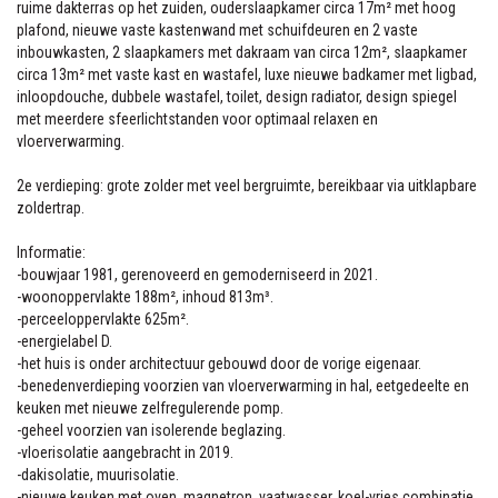
ruime dakterras op het zuiden, ouderslaapkamer circa 17m² met hoog
plafond, nieuwe vaste kastenwand met schuifdeuren en 2 vaste
inbouwkasten, 2 slaapkamers met dakraam van circa 12m², slaapkamer
circa 13m² met vaste kast en wastafel, luxe nieuwe badkamer met ligbad,
inloopdouche, dubbele wastafel, toilet, design radiator, design spiegel
met meerdere sfeerlichtstanden voor optimaal relaxen en
vloerverwarming.
2e verdieping: grote zolder met veel bergruimte, bereikbaar via uitklapbare
zoldertrap.
Informatie:
-bouwjaar 1981, gerenoveerd en gemoderniseerd in 2021.
-woonoppervlakte 188m², inhoud 813m³.
-perceeloppervlakte 625m².
-energielabel D.
-het huis is onder architectuur gebouwd door de vorige eigenaar.
-benedenverdieping voorzien van vloerverwarming in hal, eetgedeelte en
keuken met nieuwe zelfregulerende pomp.
-geheel voorzien van isolerende beglazing.
-vloerisolatie aangebracht in 2019.
-dakisolatie, muurisolatie.
-nieuwe keuken met oven, magnetron, vaatwasser, koel-vries combinatie,