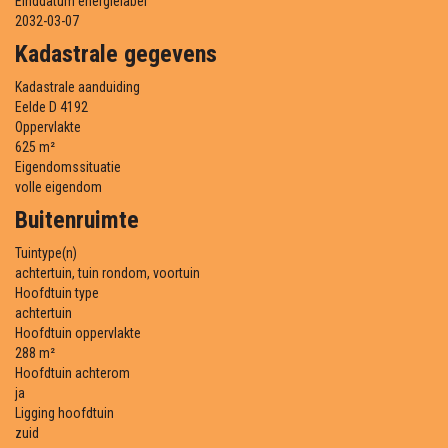
Einddatum energielabel
2032-03-07
Kadastrale gegevens
Kadastrale aanduiding
Eelde D 4192
Oppervlakte
625 m²
Eigendomssituatie
volle eigendom
Buitenruimte
Tuintype(n)
achtertuin, tuin rondom, voortuin
Hoofdtuin type
achtertuin
Hoofdtuin oppervlakte
288 m²
Hoofdtuin achterom
ja
Ligging hoofdtuin
zuid