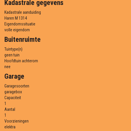
Kadastrale gegevens
Kadastrale aanduiding
Haren M 1314
Eigendomssituatie
volle eigendom
Buitenruimte
Tuintype(n)
geen tuin
Hoofdtuin achterom
nee
Garage
Garagesoorten
garagebox
Capaciteit
1
Aantal
1
Voorzieningen
elektra