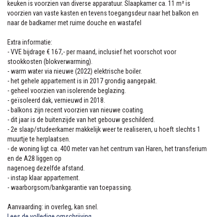
keuken is voorzien van diverse apparatuur. Slaapkamer ca. 11 m² is
voorzien van vaste kasten en tevens toegangsdeur naar het balkon en
naar de badkamer met ruime douche en wastafel
Extra informatie:
- VVE bijdrage € 167,- per maand, inclusief het voorschot voor
stookkosten (blokverwarming).
- warm water via nieuwe (2022) elektrische boiler.
- het gehele appartement is in 2017 grondig aangepakt.
- geheel voorzien van isolerende beglazing.
- geïsoleerd dak, vernieuwd in 2018.
- balkons zijn recent voorzien van nieuwe coating.
- dit jaar is de buitenzijde van het gebouw geschilderd.
- 2e slaap/studeerkamer makkelijk weer te realiseren, u hoeft slechts 1
muurtje te herplaatsen.
- de woning ligt ca. 400 meter van het centrum van Haren, het transferium
en de A28 liggen op
nagenoeg dezelfde afstand.
- instap klaar appartement.
- waarborgsom/bankgarantie van toepassing.
Aanvaarding: in overleg, kan snel.
Lees de volledige omschrijving